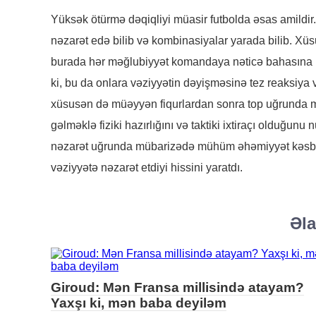
Yüksək ötürmə dəqiqliyi müasir futbolda əsas amildir. 8
nəzarət edə bilib və kombinasiyalar yarada bilib. Xüs
burada hər məğlubiyyət komandaya nəticə bahasına b
ki, bu da onlara vəziyyətin dəyişməsinə tez reaksiya
xüsusən də müəyyən fiqurlardan sonra top uğrunda mü
gəlməklə fiziki hazırlığını və taktiki ixtiraçı olduğun
nəzarət uğrunda mübarizədə mühüm əhəmiyyət kəsb 
vəziyyətə nəzarət etdiyi hissini yaratdı.
Əla
Giroud: Mən Fransa millisində atayam?
Yaxşı ki, mən baba deyiləm