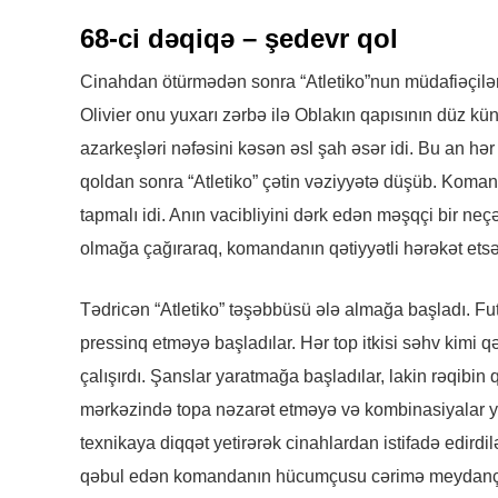
68-ci dəqiqə – şedevr qol
Cinahdan ötürmədən sonra “Atletiko”nun müdafiəçiləri 
Olivier onu yuxarı zərbə ilə Oblakın qapısının düz kü
azarkeşləri nəfəsini kəsən əsl şah əsər idi. Bu an hər
qoldan sonra “Atletiko” çətin vəziyyətə düşüb. Koman
tapmalı idi. Anın vacibliyini dərk edən məşqçi bir neçə
olmağa çağıraraq, komandanın qətiyyətli hərəkət ets
Tədricən “Atletiko” təşəbbüsü ələ almağa başladı. Fu
pressinq etməyə başladılar. Hər top itkisi səhv kim
çalışırdı. Şanslar yaratmağa başladılar, lakin rəqibin
mərkəzində topa nəzarət etməyə və kombinasiyalar yara
texnikaya diqqət yetirərək cinahlardan istifadə edirdil
qəbul edən komandanın hücumçusu cərimə meydançası