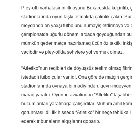
Pley-off mərhələsinin ilk oyunu Buxarestdə keçirili
stadionlarında oyun təşkil etməkdə çətinlik çəkib. Bu
meydanda ən yaxşı futbolunu nümayiş etdirməyə və bü
çempionatda uğurlu dönəmi arxada qoyduğundan bu gö
mümkün qədər matça hazırlamaq üçün öz taktiki inkişaf
vacibdir və pley-offda səhvlərə yol vermək olmaz.
“Atletiko”nun rəqibləri də döyüşsüz təslim olmaq fikri
istedadlı futbolçular var idi. Ona görə də matçın gərg
stadionlarında oynaya bilmədiyindən, qeyri-müəyyənl
maraq yaratdı. Oyunun əvvəlindən “Atletiko” təşəbbüsü
hücum anları yaratmağa çalışırdılar. Mühüm amil ko
qorunması idi. İlk hissədə “Atletiko” bir neçə təhlükəli
edərək tribunaların alqışlarını qoparıb.