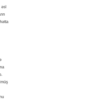
 əsl
rın
hətta
ə
ına
b.
ülmüş
unu