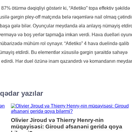
7% ötürmə dəqiqliyi göstərir ki, “Atletiko” topa effektiv şəkildə
usilə gərgin pley-off matçında belə rəqəmlərə nail olmaq çətindir
aşa gələ bilər. Oyunçular meydanda əla anlayış nümayiş etdird
 verməyə və boş yerlər tapmağa imkan verdi. Hava duelləri oyun
barizədə mühüm rol oynayır. “Atletiko” 4 hava duelində qalib
u nümayiş etdirdi. Bu elementlər xüsusilə gərgin şəraitdə sahəyə
edirdi. Hər duel özünə inam qazandırdı və komandanın meyda
qədar yazılar
Olivier Jiroud və Thierry Henry-nin
müqayisəsi: Giroud əfsanəni geridə qoya