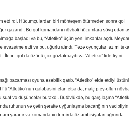
am etdirdi. Hücumçulardan biri möhtəşəm ötürmədən sonra qol
 uğur qazandı. Bu qol komandanı növbəti hücumlara sövq edən ə
lmağa başladı və bu, “Atletiko” üçün yeni imkanlar açdı. Meyd
eçə əvəzetmə etdi və bu, uğurlu alındı. Təzə oyunçular lazımi tək
kinci qol da özünü çox gözlətməyib və “Atletiko” liderliyini
ğı bacarması oyuna əsəbilik qatıb. “Atletiko” əldə etdiyi üstün
fiti “Atletiko”nun qələbəsini elan etsə də, matç pley-offun növbə
u sual və düşüncələr buraxdı. Bütövlükdə, bu qarşılaşma “Atleti
da ruhunun və çətin şəraitə uyğunlaşma bacarığının vacibliyin
inam yaradır və komandanın turnirdə öz ambisiyaları uğrunda