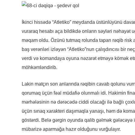
İkinci hissədə “Atletiko” meydanda üstünlüyünü dav
vuraraq hesabı aça bildikdə onların səyləri nəhayət
məqam oldu. Özünü tutmaq rolunda tapan rəqib risk a
baş verənləri izləyən “Atletiko”nun çalışdırıcısı bir n
verdi və komandaya oyuna nəzarət etməyə kömək etdi. İ
möhkəmləndirib.
Lakin matçın son anlarında rəqibin cavab qolunu vurma
qorumaq üçün fəal müdafiə olunmalı idi. Hakimin final 
mərhələsinin nə dərəcədə ciddi olacağı ilə bağlı çoxl
üçün sınaq xarakteri daşımaqla yanaşı, həm də koman
göstərdi. Belə gərgin oyunda qalib gəlmək gələcəyə 
mübarizə aparmağa hazır olduğunu vurğulayır.