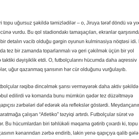
topu uğursuz şəkildə təmizlədilər – o, Jiruya tərəf döndü və yıx
ncünə vurdu. Bu qol stadiondakı tamaşaçıları, ekranlar qarşısınd
 bir detalın vacib olduğu gərgin oyunun kulminasiya nöqtəsi idi.
da tez bir zamanda toparlanmalı və geri çəkilmək üçün bir yol
 taktiki dəyişiklik etdi. O, futbolçularını hücumda daha aqressiv
ələr, uğur qazanmaq şansının hər cür olduğunu vurğulayıb.
tbolçular rəqibə dincəlmək şansı verməyərək daha aktiv şəkildə
i qəbul edilirdi və komanda bunu mümkün qədər tez düzəltməyə
 qapıçısı zərbələri dəf edərək əla reflekslər göstərdi. Meydançanı
tmağa çalışan “Atletiko” təzyiqi artırdı. Futbolçular sürət və
ər. Bu hücumlardan biri təhlükəli məqama gətirib çıxardı ki, topu
nın kənarından zərbə endirib, lakin yenə qapıçıya qalib gələ