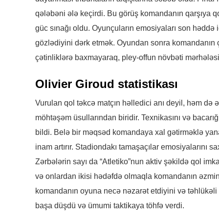
qələbəni ələ keçirdi. Bu görüş komandanın qarşıya 
güc sınağı oldu. Oyunçuların emosiyaları son həddə idi
gözlədiyini dərk etmək. Oyundan sonra komandanın çal
çətinliklərə baxmayaraq, pley-offun növbəti mərhələ
Olivier Giroud statistikası
Vurulan qol təkcə matçın həlledici anı deyil, həm də ə
möhtəşəm üsullarından biridir. Texnikasını və bacarı
bildi. Belə bir məqsəd komandaya xal gətirməklə yana
inam artırır. Stadiondakı tamaşaçılar emosiyalarını sa
Zərbələrin sayı da “Atletiko”nun aktiv şəkildə qol imk
və onlardan ikisi hədəfdə olmaqla komandanın əzmini n
komandanın oyuna necə nəzarət etdiyini və təhlükəli 
başa düşdü və ümumi taktikaya töhfə verdi.