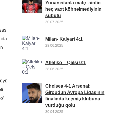
Yunanıstanla matç: sinfin
heç vaxt köhnəlmədiyinin
sübutu
30.07.2025
sas
anda
Milan- Kalyari 4:1
28.06.2025
an
Atletiko – Çelsi 0:1
28.06.2025
lüyü
Chelsea 4-1 Arsenal:
ti
Giroudun Avropa Liqasının
ko”
finalında keçmiş klubuna
vurduğu qolu
i
30.04.2025