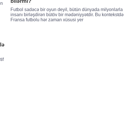
bilərmi?
Ən
Futbol sadəcə bir oyun deyil, bütün dünyada milyonlarla
insanı birləşdirən bütöv bir mədəniyyətdir. Bu kontekstdə
Fransa futbolu hər zaman xüsusi yer
lə
if