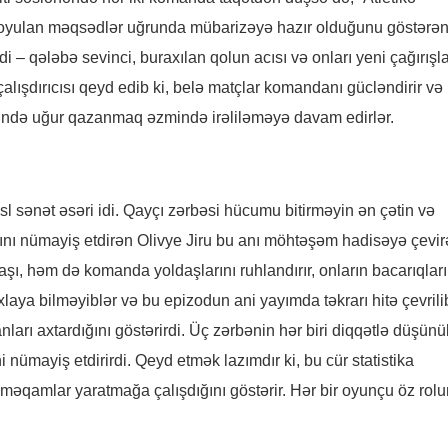
qoyulan məqsədlər uğrunda mübarizəyə hazır olduğunu göstərən
 – qələbə sevinci, buraxılan qolun acısı və onları yeni çağırışla
ışdırıcısı qeyd edib ki, belə matçlar komandanı gücləndirir və 
sində uğur qazanmaq əzmində irəliləməyə davam edirlər.
sl sənət əsəri idi. Qayçı zərbəsi hücumu bitirməyin ən çətin və
ğını nümayiş etdirən Olivye Jiru bu anı möhtəşəm hadisəyə çevir
şı, həm də komanda yoldaşlarını ruhlandırır, onların bacarıqlar
xlaya bilməyiblər və bu epizodun ani yayımda təkrarı hitə çevrili
anları axtardığını göstərirdi. Üç zərbənin hər biri diqqətlə düşün
ümayiş etdirirdi. Qeyd etmək lazımdır ki, bu cür statistika
məqamlar yaratmağa çalışdığını göstərir. Hər bir oyunçu öz rol