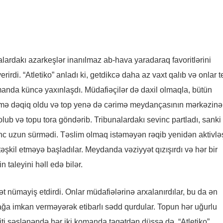
lardakı azarkeşlər inanılmaz ab-hava yaradaraq favoritlərini
irdi. “Atletiko” anladı ki, getdikcə daha az vaxt qalıb və onlar t
omanda küncə yaxınlaşdı. Müdafiəçilər də daxil olmaqla, bütün
ürmə dəqiq oldu və top yenə də cərimə meydançasının mərkəzinə
olub və topu tora göndərib. Tribunalardakı sevinc partladı, sanki
 uzun sürmədi. Təslim olmaq istəməyən rəqib yenidən aktivləş
şkil etməyə başladılar. Meydanda vəziyyət qızışırdı və hər bir
taleyini həll edə bilər.
t nümayiş etdirdi. Onlar müdafiələrinə arxalanırdılar, bu da ən
tmağa imkan verməyərək etibarlı sədd qurdular. Topun hər uğurlu
fiti səslənəndə hər iki komanda taqətdən düşsə də, “Atletiko”