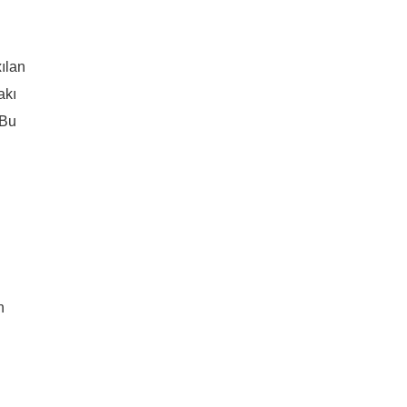
ılan
akı
 Bu
n