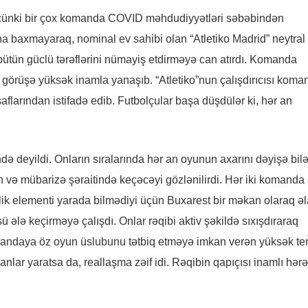
b, çünki bir çox komanda COVID məhdudiyyətləri səbəbindən
na baxmayaraq, nominal ev sahibi olan “Atletiko Madrid” neytral
tün güclü tərəflərini nümayiş etdirməyə can atırdı. Komanda
rüşə yüksək inamla yanaşıb. “Atletiko”nun çalışdırıcısı koma
larından istifadə edib. Futbolçular başa düşdülər ki, hər an
ndə deyildi. Onların sıralarında hər an oyunun axarını dəyişə bil
in və mübarizə şəraitində keçəcəyi gözlənilirdi. Hər iki komanda
ik elementi yarada bilmədiyi üçün Buxarest bir məkan olaraq ə
 ələ keçirməyə çalışdı. Onlar rəqibi aktiv şəkildə sıxışdıraraq
mandaya öz oyun üslubunu tətbiq etməyə imkan verən yüksək t
 anlar yaratsa da, reallaşma zəif idi. Rəqibin qapıçısı inamlı hər