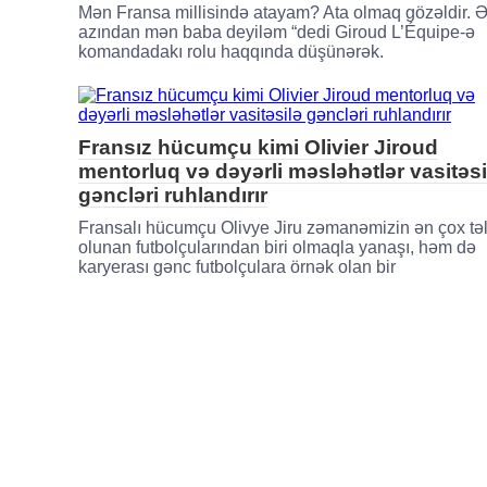
Mən Fransa millisində atayam? Ata olmaq gözəldir. 
azından mən baba deyiləm “dedi Giroud L’Équipe-ə
komandadakı rolu haqqında düşünərək.
Fransız hücumçu kimi Olivier Jiroud
mentorluq və dəyərli məsləhətlər vasitəsi
gəncləri ruhlandırır
Fransalı hücumçu Olivye Jiru zəmanəmizin ən çox təlt
olunan futbolçularından biri olmaqla yanaşı, həm də
karyerası gənc futbolçulara örnək olan bir