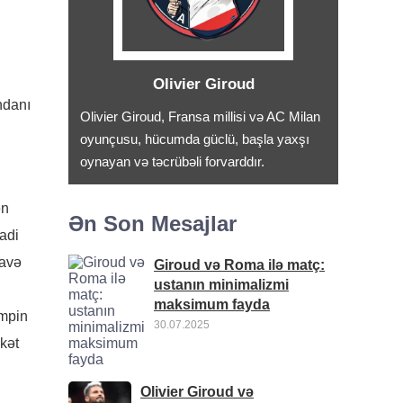
Olivier Giroud
ndanı
Olivier Giroud, Fransa millisi və AC Milan
oyunçusu, hücumda güclü, başla yaxşı
oynayan və təcrübəli forvarddır.
ən
Ən Son Mesajlar
 adi
lavə
Giroud və Roma ilə matç:
ustanın minimalizmi
maksimum fayda
empin
30.07.2025
əkət
Olivier Giroud və