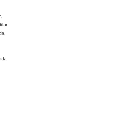
,
ilər
da,
nda