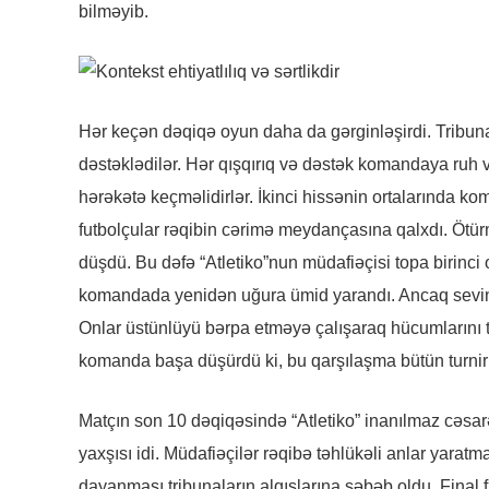
bilməyib.
Hər keçən dəqiqə oyun daha da gərginləşirdi. Tribuna
dəstəklədilər. Hər qışqırıq və dəstək komandaya ruh ver
hərəkətə keçməlidirlər. İkinci hissənin ortalarında k
futbolçular rəqibin cərimə meydançasına qalxdı. Öt
düşdü. Bu dəfə “Atletiko”nun müdafiəçisi topa birinci 
komandada yenidən uğura ümid yarandı. Ancaq sevinc
Onlar üstünlüyü bərpa etməyə çalışaraq hücumlarını tə
komanda başa düşürdü ki, bu qarşılaşma bütün turnirin 
Matçın son 10 dəqiqəsində “Atletiko” inanılmaz cəsarə
yaxşısı idi. Müdafiəçilər rəqibə təhlükəli anlar yara
dayanması tribunaların alqışlarına səbəb oldu. Final 